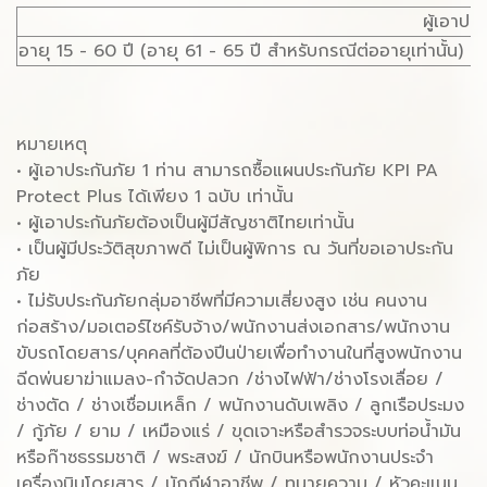
ผู้เอาประ
อายุ 15 - 60 ปี (อายุ 61 - 65 ปี สำหรับกรณีต่ออายุเท่านั้น)
หมายเหตุ
• ผู้เอาประกันภัย 1 ท่าน สามารถซื้อแผนประกันภัย KPI PA
Protect Plus ได้เพียง 1 ฉบับ เท่านั้น
• ผู้เอาประกันภัยต้องเป็นผู้มีสัญชาติไทยเท่านั้น
• เป็นผู้มีประวัติสุขภาพดี ไม่เป็นผู้พิการ ณ วันที่ขอเอาประกัน
ภัย
• ไม่รับประกันภัยกลุ่มอาชีพที่มีความเสี่ยงสูง เช่น คนงาน
ก่อสร้าง/มอเตอร์ไซค์รับจ้าง/พนักงานส่งเอกสาร/พนักงาน
ขับรถโดยสาร/บุคคลที่ต้องปีนป่ายเพื่อทำงานในที่สูงพนักงาน
ฉีดพ่นยาฆ่าแมลง-กำจัดปลวก /ช่างไฟฟ้า/ช่างโรงเลื่อย /
ช่างตัด / ช่างเชื่อมเหล็ก / พนักงานดับเพลิง / ลูกเรือประมง
/ กู้ภัย / ยาม / เหมืองแร่ / ขุดเจาะหรือสำรวจระบบท่อน้ำมัน
หรือก๊าซธรรมชาติ / พระสงฆ์ / นักบินหรือพนักงานประจำ
เครื่องบินโดยสาร / นักกีฬาอาชีพ / ทนายความ / หัวคะแนน